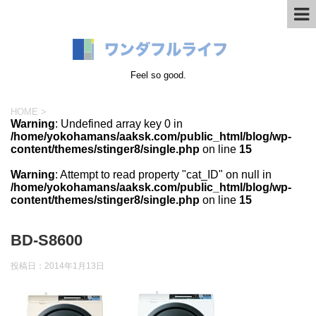
Feel so good.
HOME
>
Warning
: Undefined array key 0 in
/home/yokohamans/aaksk.com/public_html/blog/wp-
content/themes/stinger8/single.php
on line
15
Warning
: Attempt to read property "cat_ID" on null in
/home/yokohamans/aaksk.com/public_html/blog/wp-
content/themes/stinger8/single.php
on line
15
BD-S8600
投稿日：
2014年1月13日