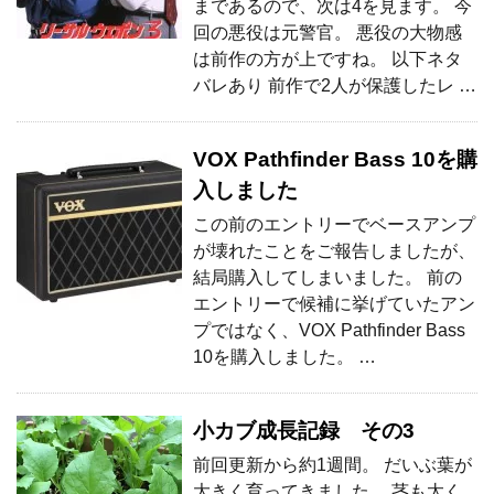
まであるので、次は4を見ます。 今
回の悪役は元警官。 悪役の大物感
は前作の方が上ですね。 以下ネタ
バレあり 前作で2人が保護したレ …
VOX Pathfinder Bass 10を購
入しました
この前のエントリーでベースアンプ
が壊れたことをご報告しましたが、
結局購入してしまいました。 前の
エントリーで候補に挙げていたアン
プではなく、VOX Pathfinder Bass
10を購入しました。 …
小カブ成長記録 その3
前回更新から約1週間。 だいぶ葉が
大きく育ってきました。 茎も太く