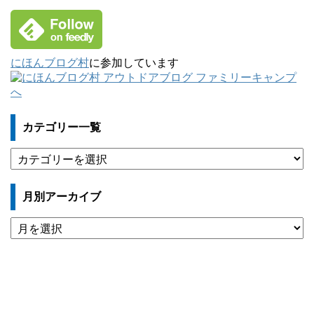
にほんブログ村
に参加しています
カテゴリー一覧
カ
テ
ゴ
月別アーカイブ
リ
ー
月
一
別
覧
ア
ー
カ
イ
ブ