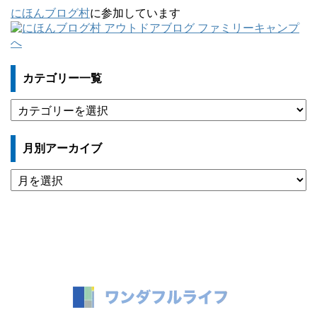
にほんブログ村
に参加しています
カテゴリー一覧
カ
テ
ゴ
月別アーカイブ
リ
ー
月
一
別
覧
ア
ー
カ
イ
ブ