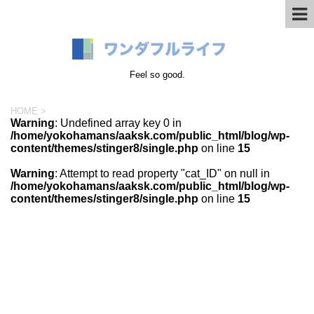
Feel so good.
HOME
>
Warning
: Undefined array key 0 in
/home/yokohamans/aaksk.com/public_html/blog/wp-
content/themes/stinger8/single.php
on line
15
Warning
: Attempt to read property "cat_ID" on null in
/home/yokohamans/aaksk.com/public_html/blog/wp-
content/themes/stinger8/single.php
on line
15