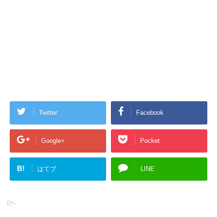
Twitter
Facebook
Google+
Pocket
B!
はてブ
LINE
-