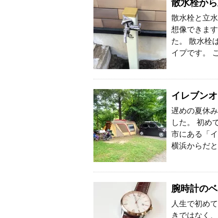
散水栓から
散水栓と立水
想像できます
た。 散水栓
イプです。 
イレブンオ
遅めの夏休み
した。 初め
市にある「イ
横浜からだと
腕時計のベ
人生で初めて
きではなく、