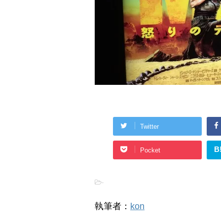
Twitter
B
Pocket
-
執筆者：
kon