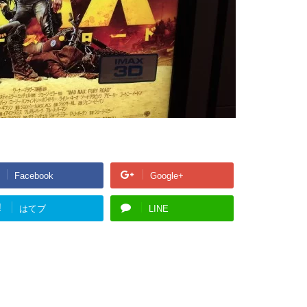
Facebook
Google+
!
はてブ
LINE