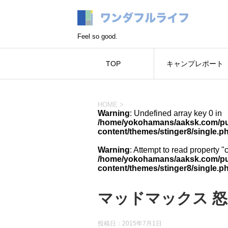
Feel so good.
TOP
キャンプレポート
HOME
>
Warning
: Undefined array key 0 in
/home/yokohamans/aaksk.com/pub
content/themes/stinger8/single.p
Warning
: Attempt to read property "
/home/yokohamans/aaksk.com/pub
content/themes/stinger8/single.p
マッドマックス 
投稿日：
2015年7月1日