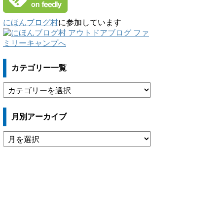
にほんブログ村
に参加しています
カテゴリー一覧
カ
テ
ゴ
月別アーカイブ
リ
ー
月
一
別
覧
ア
ー
カ
イ
ブ