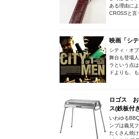
ある理由によ
CROSSと言
映画「シテ
シティ・オブ
舞台も登場人
ラという点は
ドよりも、も
ロゴス お
ス(鉄板付
いわゆるBB
ンプは義兄フ
たくさん焼け