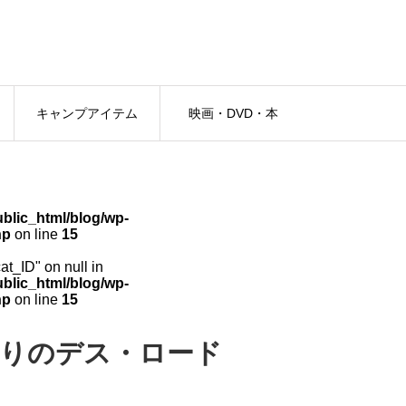
キャンプアイテム
映画・DVD・本
lic_html/blog/wp-
hp
on line
15
cat_ID" on null in
lic_html/blog/wp-
hp
on line
15
怒りのデス・ロード