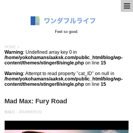
Feel so good.
HOME
>
Warning
: Undefined array key 0 in
/home/yokohamans/aaksk.com/public_html/blog/wp-
content/themes/stinger8/single.php
on line
15
Warning
: Attempt to read property "cat_ID" on null in
/home/yokohamans/aaksk.com/public_html/blog/wp-
content/themes/stinger8/single.php
on line
15
Mad Max: Fury Road
投稿日：
2014年8月1日