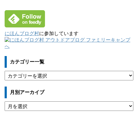
にほんブログ村
に参加しています
カテゴリー一覧
カ
テ
ゴ
月別アーカイブ
リ
ー
月
一
別
覧
ア
ー
カ
イ