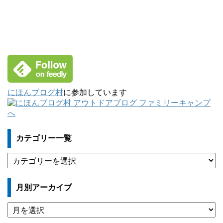
にほんブログ村
に参加しています
カテゴリー一覧
カ
テ
ゴ
月別アーカイブ
リ
ー
月
一
別
覧