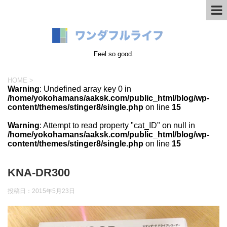
Feel so good.
HOME
>
Warning
: Undefined array key 0 in
/home/yokohamans/aaksk.com/public_html/blog/wp-
content/themes/stinger8/single.php
on line
15
Warning
: Attempt to read property "cat_ID" on null in
/home/yokohamans/aaksk.com/public_html/blog/wp-
content/themes/stinger8/single.php
on line
15
KNA-DR300
投稿日：
2015年5月23日