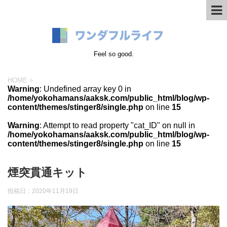
Feel so good.
HOME
>
Warning
: Undefined array key 0 in
/home/yokohamans/aaksk.com/public_html/blog/wp-
content/themes/stinger8/single.php
on line
15
Warning
: Attempt to read property "cat_ID" on null in
/home/yokohamans/aaksk.com/public_html/blog/wp-
content/themes/stinger8/single.php
on line
15
煙突貫通キット
投稿日：
2020年11月19日