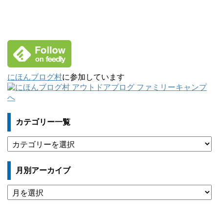
にほんブログ村
に参加しています
カテゴリー一覧
カ
テ
ゴ
月別アーカイブ
リ
ー
月
一
別
覧
ア