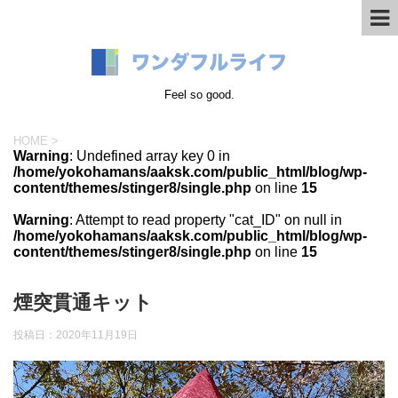
Feel so good.
HOME
>
Warning
: Undefined array key 0 in
/home/yokohamans/aaksk.com/public_html/blog/wp-
content/themes/stinger8/single.php
on line
15
Warning
: Attempt to read property "cat_ID" on null in
/home/yokohamans/aaksk.com/public_html/blog/wp-
content/themes/stinger8/single.php
on line
15
煙突貫通キット
投稿日：
2020年11月19日