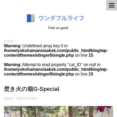
Feel so good.
HOME
>
Warning
: Undefined array key 0 in
/home/yokohamans/aaksk.com/public_html/blog/wp-
content/themes/stinger8/single.php
on line
15
Warning
: Attempt to read property "cat_ID" on null in
/home/yokohamans/aaksk.com/public_html/blog/wp-
content/themes/stinger8/single.php
on line
15
焚き火の箱G-Special
投稿日：
2020年2月4日