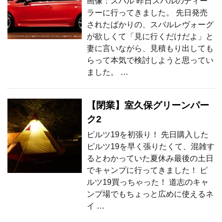
画像：スバル 昨日スバルのディー
ラーに行ってきました。 先日発売
されたばかりの、スバルレヴォーグ
が欲しくて「見に行くだけだよ」と
妻に言いながら、見積もり出しても
らって本気で検討しようと思ってい
ました。 …
【閉業】室久保グリーンパー
ク2
ピルツ19を初張り！ 先日購入した
ピルツ19を早く張りたくて、混雑す
るとわかっていた夏休み最後の土日
でキャンプに行ってきました！ ピ
ルツ19買っちゃった！ 道志のキャ
ンプ場でもちょっと広めに使えるネ
イ …