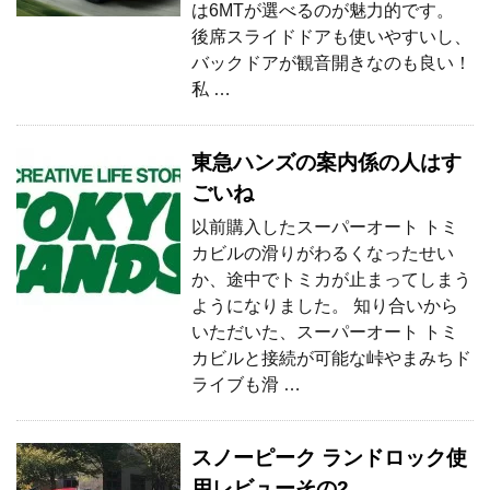
は6MTが選べるのが魅力的です。
後席スライドドアも使いやすいし、
バックドアが観音開きなのも良い！
私 …
東急ハンズの案内係の人はす
ごいね
以前購入したスーパーオート トミ
カビルの滑りがわるくなったせい
か、途中でトミカが止まってしまう
ようになりました。 知り合いから
いただいた、スーパーオート トミ
カビルと接続が可能な峠やまみちド
ライブも滑 …
スノーピーク ランドロック使
用レビューその2