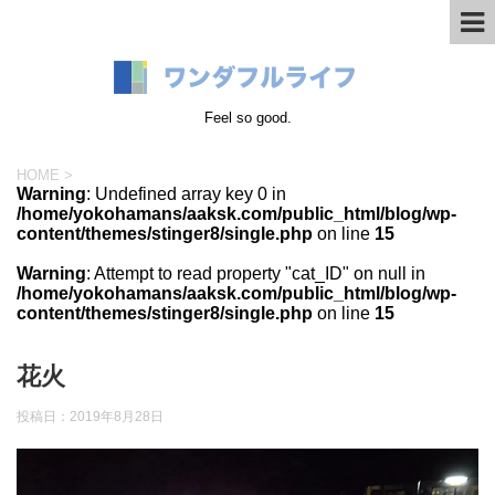
Feel so good.
HOME
>
Warning
: Undefined array key 0 in
/home/yokohamans/aaksk.com/public_html/blog/wp-
content/themes/stinger8/single.php
on line
15
Warning
: Attempt to read property "cat_ID" on null in
/home/yokohamans/aaksk.com/public_html/blog/wp-
content/themes/stinger8/single.php
on line
15
花火
投稿日：
2019年8月28日