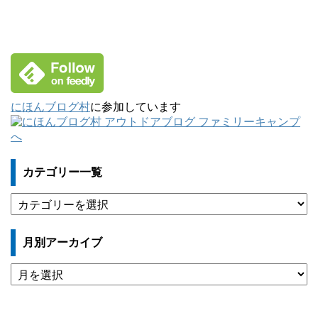
にほんブログ村
に参加しています
カテゴリー一覧
カ
テ
ゴ
月別アーカイブ
リ
ー
月
一
別
覧
ア
ー