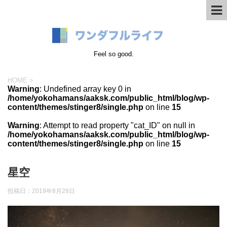
Feel so good.
HOME
>
Warning
: Undefined array key 0 in
/home/yokohamans/aaksk.com/public_html/blog/wp-
content/themes/stinger8/single.php
on line
15
Warning
: Attempt to read property "cat_ID" on null in
/home/yokohamans/aaksk.com/public_html/blog/wp-
content/themes/stinger8/single.php
on line
15
星空
投稿日：
2019年8月28日