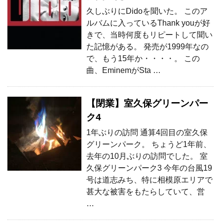
久しぶりにDidoを聞いた。 このア
ルバムに入っているThank youが好
きで、当時何度もリピートして聞い
た記憶がある。 発売が1999年なの
で、もう15年か・・・・。 この
曲、EminemがSta …
【閉業】室久保グリーンパー
ク4
1年ぶりの訪問 通算4回目の室久保
グリーンパーク。 ちょうど1年前、
去年の10月ぶりの訪問でした。 室
久保グリーンパーク3 今年の台風19
号は道志みち、特に相模原エリアで
甚大な被害をもたらしていて、営
…