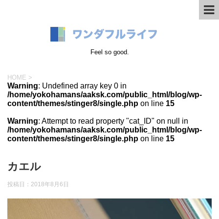
Feel so good.
HOME
>
Warning
: Undefined array key 0 in
/home/yokohamans/aaksk.com/public_html/blog/wp-
content/themes/stinger8/single.php
on line
15
Warning
: Attempt to read property "cat_ID" on null in
/home/yokohamans/aaksk.com/public_html/blog/wp-
content/themes/stinger8/single.php
on line
15
カエル
投稿日：
2018年8月6日