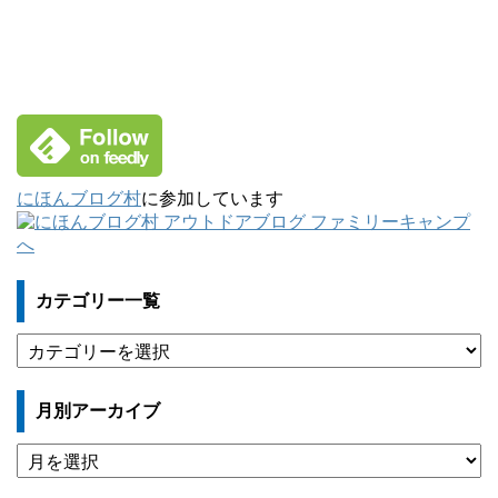
にほんブログ村
に参加しています
カテゴリー一覧
カ
テ
ゴ
月別アーカイブ
リ
ー
月
一
別
覧