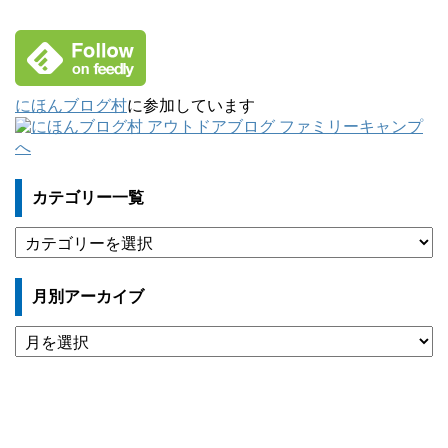
にほんブログ村
に参加しています
カテゴリー一覧
カ
テ
ゴ
月別アーカイブ
リ
ー
月
一
別
覧
ア
ー
カ
イ