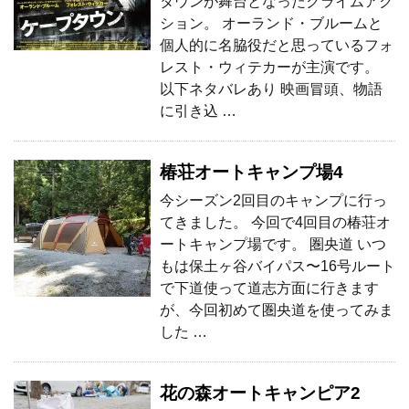
タウンが舞台となったクライムアク
ション。 オーランド・ブルームと
個人的に名脇役だと思っているフォ
レスト・ウィテカーが主演です。
以下ネタバレあり 映画冒頭、物語
に引き込 …
椿荘オートキャンプ場4
今シーズン2回目のキャンプに行っ
てきました。 今回で4回目の椿荘オ
ートキャンプ場です。 圏央道 いつ
もは保土ヶ谷バイパス〜16号ルート
で下道使って道志方面に行きます
が、今回初めて圏央道を使ってみま
した …
花の森オートキャンピア2