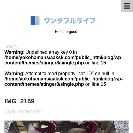
Feel so good.
HOME
>
Warning
: Undefined array key 0 in
/home/yokohamans/aaksk.com/public_html/blog/wp-
content/themes/stinger8/single.php
on line
15
Warning
: Attempt to read property "cat_ID" on null in
/home/yokohamans/aaksk.com/public_html/blog/wp-
content/themes/stinger8/single.php
on line
15
IMG_2169
投稿日：
2017年3月20日