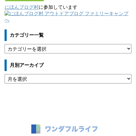
にほんブログ村
に参加しています
カテゴリー一覧
カ
テ
ゴ
月別アーカイブ
リ
ー
月
一
別
覧
ア
ー
カ
イ
ブ