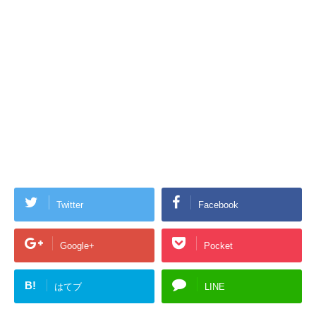
Twitter
Facebook
Google+
Pocket
B!
はてブ
LINE