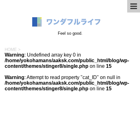
Feel so good.
HOME
>
Warning
: Undefined array key 0 in
/home/yokohamans/aaksk.com/public_html/blog/wp-
content/themes/stinger8/single.php
on line
15
Warning
: Attempt to read property "cat_ID" on null in
/home/yokohamans/aaksk.com/public_html/blog/wp-
content/themes/stinger8/single.php
on line
15