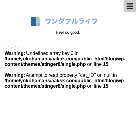
Feel so good.
HOME
>
Warning
: Undefined array key 0 in
/home/yokohamans/aaksk.com/public_html/blog/wp-
content/themes/stinger8/single.php
on line
15
Warning
: Attempt to read property "cat_ID" on null in
/home/yokohamans/aaksk.com/public_html/blog/wp-
content/themes/stinger8/single.php
on line
15