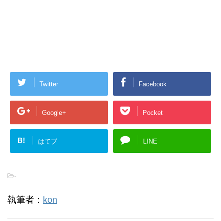
Twitter
Facebook
Google+
Pocket
B!
はてブ
LINE
-
執筆者：
kon