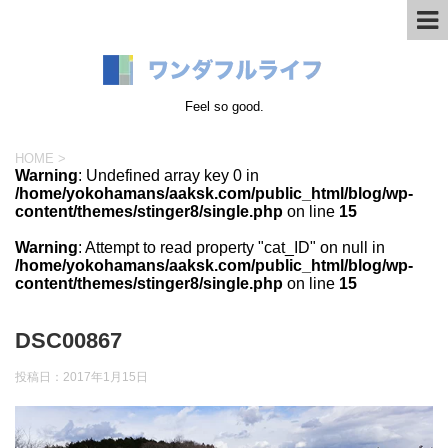
Feel so good.
HOME
>
Warning
: Undefined array key 0 in
/home/yokohamans/aaksk.com/public_html/blog/wp-
content/themes/stinger8/single.php
on line
15
Warning
: Attempt to read property "cat_ID" on null in
/home/yokohamans/aaksk.com/public_html/blog/wp-
content/themes/stinger8/single.php
on line
15
DSC00867
投稿日：
2017年1月15日