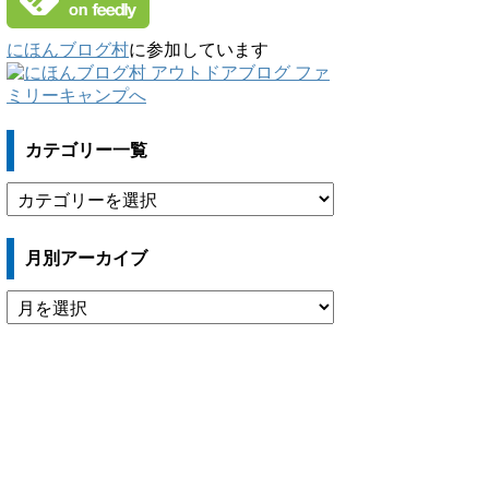
にほんブログ村
に参加しています
カテゴリー一覧
カ
テ
ゴ
月別アーカイブ
リ
ー
月
一
別
覧
ア
ー
カ
イ
ブ