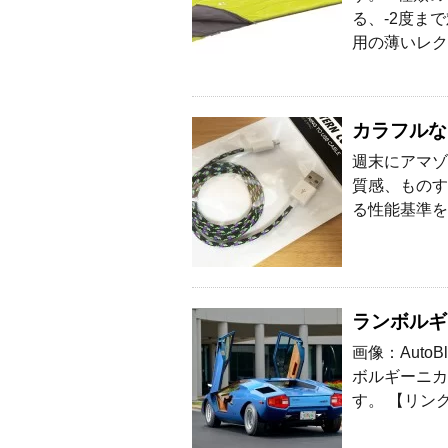
る、-2度ま
用の薄いレク
カラフルなL
週末にアマゾン
質感、ものす
る性能基準を満
ランボルギ
画像：Auto
ボルギーニカ
す。 【リン