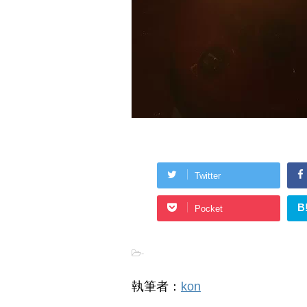
Twitter
B
Pocket
-
執筆者：
kon