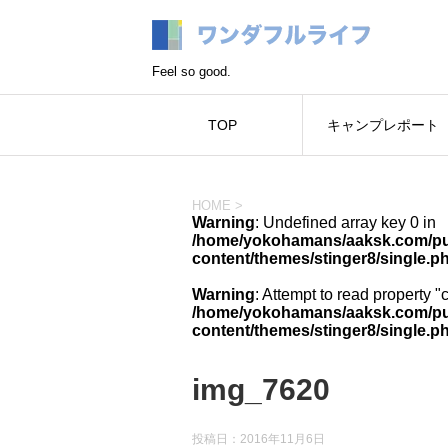
Feel so good.
TOP
キャンプレポート
HOME
>
Warning
: Undefined array key 0 in
/home/yokohamans/aaksk.com/pub
content/themes/stinger8/single.p
Warning
: Attempt to read property "
/home/yokohamans/aaksk.com/pub
content/themes/stinger8/single.p
img_7620
投稿日：
2016年11月6日