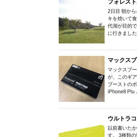
フォレスト
2日目 朝か
キを焼いて食
代湖が目的で
に行きました
マックスブ
マックスブー
が、このギア
ブーストのポ
iPhone8 Plu
ウルトラコ
以前書いたか
す。 3種類