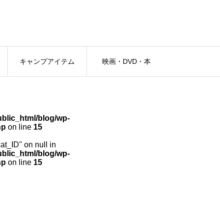
キャンプアイテム
映画・DVD・本
lic_html/blog/wp-
hp
on line
15
cat_ID" on null in
lic_html/blog/wp-
hp
on line
15