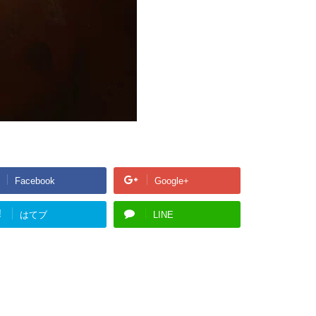
Facebook
Google+
!
はてブ
LINE