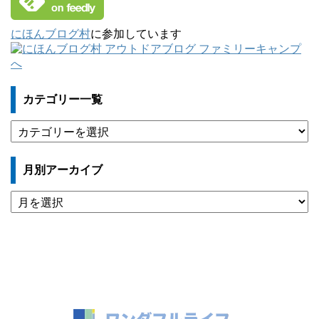
にほんブログ村
に参加しています
カテゴリー一覧
カ
テ
ゴ
月別アーカイブ
リ
ー
月
一
別
覧
ア
ー
カ
イ
ブ