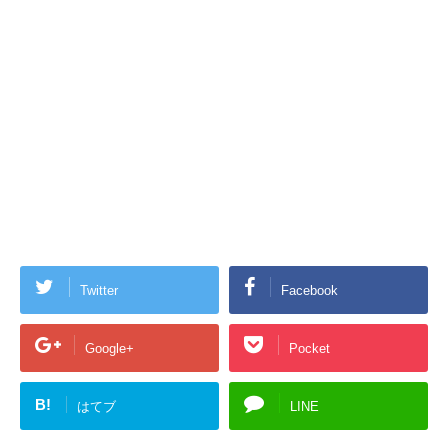
Twitter
Facebook
Google+
Pocket
B!
はてブ
LINE