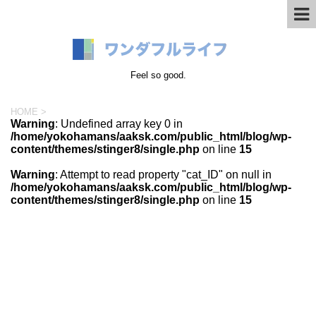
Feel so good.
HOME
>
Warning
: Undefined array key 0 in
/home/yokohamans/aaksk.com/public_html/blog/wp-
content/themes/stinger8/single.php
on line
15
Warning
: Attempt to read property "cat_ID" on null in
/home/yokohamans/aaksk.com/public_html/blog/wp-
content/themes/stinger8/single.php
on line
15