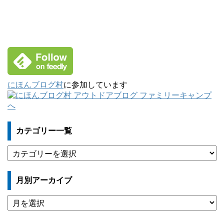
にほんブログ村
に参加しています
カテゴリー一覧
カ
テ
ゴ
月別アーカイブ
リ
ー
月
一
別
覧
ア