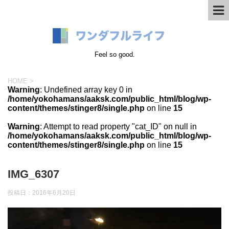
Feel so good.
HOME
>
Warning
: Undefined array key 0 in
/home/yokohamans/aaksk.com/public_html/blog/wp-
content/themes/stinger8/single.php
on line
15
Warning
: Attempt to read property "cat_ID" on null in
/home/yokohamans/aaksk.com/public_html/blog/wp-
content/themes/stinger8/single.php
on line
15
IMG_6307
投稿日：
2016年6月20日