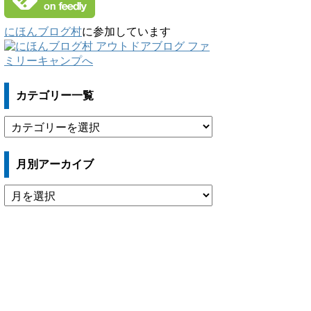
にほんブログ村
に参加しています
カテゴリー一覧
カ
テ
ゴ
月別アーカイブ
リ
ー
月
一
別
覧
ア
ー
カ
イ
ブ