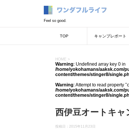
Feel so good.
TOP
キャンプレポート
HOME
>
Warning
: Undefined array key 0 in
/home/yokohamans/aaksk.com/pub
content/themes/stinger8/single.p
Warning
: Attempt to read property "
/home/yokohamans/aaksk.com/pub
content/themes/stinger8/single.p
西伊豆オートキャ
投稿日：
2015年11月23日