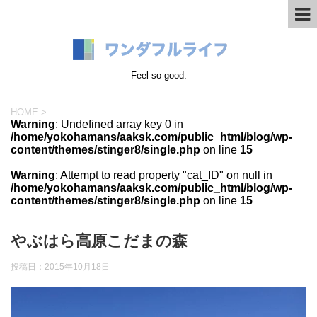
Feel so good.
HOME
>
Warning
: Undefined array key 0 in
/home/yokohamans/aaksk.com/public_html/blog/wp-
content/themes/stinger8/single.php
on line
15
Warning
: Attempt to read property "cat_ID" on null in
/home/yokohamans/aaksk.com/public_html/blog/wp-
content/themes/stinger8/single.php
on line
15
やぶはら高原こだまの森
投稿日：
2015年10月18日