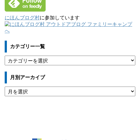
にほんブログ村
に参加しています
カテゴリー一覧
カ
テ
ゴ
月別アーカイブ
リ
ー
月
一
別
覧
ア
ー
カ
イ
ブ