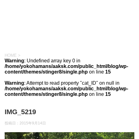
HOME
>
Warning
: Undefined array key 0 in
/home/yokohamans/aaksk.com/public_html/blog/wp-
content/themes/stinger8/single.php
on line
15
Warning
: Attempt to read property "cat_ID" on null in
/home/yokohamans/aaksk.com/public_html/blog/wp-
content/themes/stinger8/single.php
on line
15
IMG_5219
投稿日：
2015年9月14日