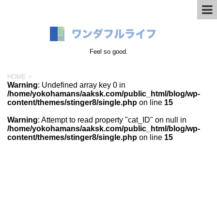
Feel so good.
HOME
>
Warning
: Undefined array key 0 in
/home/yokohamans/aaksk.com/public_html/blog/wp-
content/themes/stinger8/single.php
on line
15
Warning
: Attempt to read property "cat_ID" on null in
/home/yokohamans/aaksk.com/public_html/blog/wp-
content/themes/stinger8/single.php
on line
15