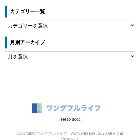
カテゴリー一覧
カ
テ
ゴ
月別アーカイブ
リ
ー
月
一
別
覧
ア
ー
カ
イ
ブ
Feel so good.
Copyright© ワンダフルライフ Wonderful Life , 2026 All Rights
Reserved.