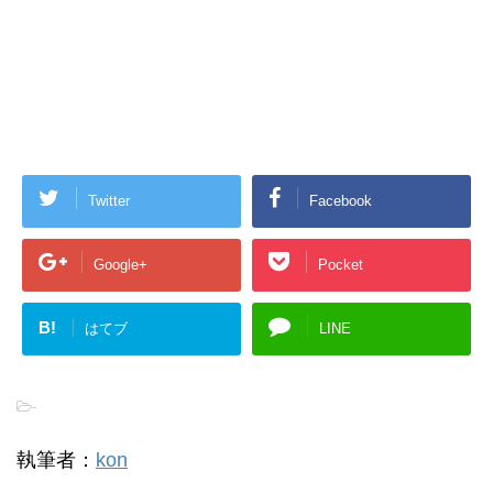
Twitter
Facebook
Google+
Pocket
B!
はてブ
LINE
-
執筆者：
kon