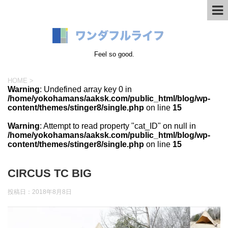
Feel so good.
HOME
>
Warning
: Undefined array key 0 in
/home/yokohamans/aaksk.com/public_html/blog/wp-
content/themes/stinger8/single.php
on line
15
Warning
: Attempt to read property "cat_ID" on null in
/home/yokohamans/aaksk.com/public_html/blog/wp-
content/themes/stinger8/single.php
on line
15
CIRCUS TC BIG
投稿日：
2018年8月8日