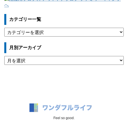
カテゴリー一覧
カ
テ
ゴ
月別アーカイブ
リ
ー
月
一
別
覧
ア
ー
カ
イ
ブ
Feel so good.