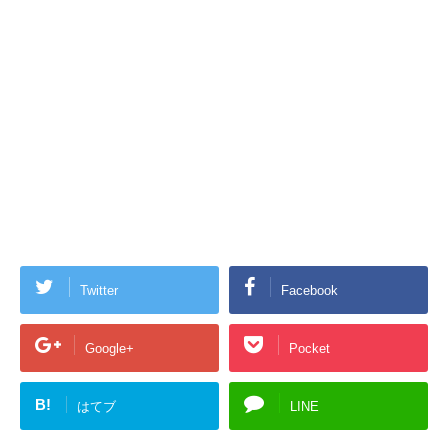
Twitter
Facebook
Google+
Pocket
B!
はてブ
LINE