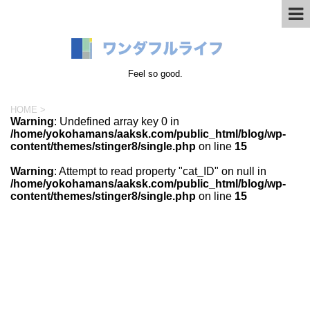
Feel so good.
HOME
>
Warning
: Undefined array key 0 in
/home/yokohamans/aaksk.com/public_html/blog/wp-
content/themes/stinger8/single.php
on line
15
Warning
: Attempt to read property "cat_ID" on null in
/home/yokohamans/aaksk.com/public_html/blog/wp-
content/themes/stinger8/single.php
on line
15