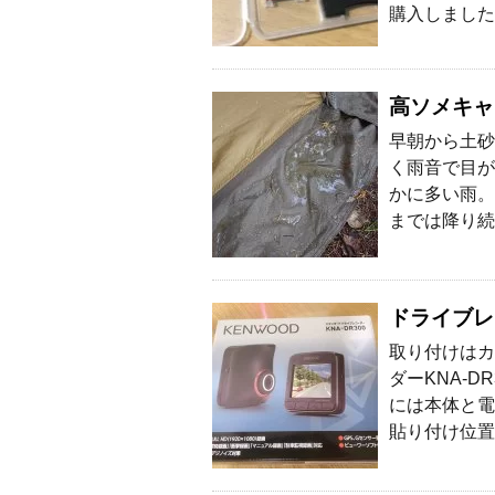
購入しました。
高ソメキャ
早朝から土砂
く雨音で目が
かに多い雨。
までは降り続
ドライブレ
取り付けはカ
ダーKNA-
には本体と電
貼り付け位置