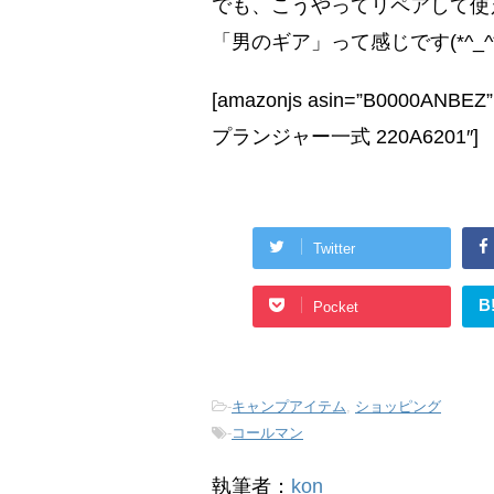
でも、こうやってリペアして使
「男のギア」って感じです(*^_^*
[amazonjs asin=”B0000ANBEZ
プランジャー一式 220A6201″]
Twitter
B
Pocket
-
キャンプアイテム
,
ショッピング
-
コールマン
執筆者：
kon