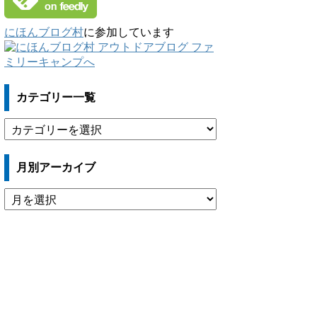
にほんブログ村
に参加しています
カテゴリー一覧
カ
テ
ゴ
月別アーカイブ
リ
ー
月
一
別
覧
ア
ー
カ
イ
ブ