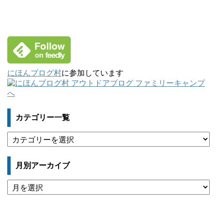
にほんブログ村
に参加しています
カテゴリー一覧
カ
テ
ゴ
月別アーカイブ
リ
ー
月
一
別
覧
ア
ー