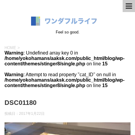
Feel so good.
HOME
>
Warning
: Undefined array key 0 in
/home/yokohamans/aaksk.com/public_html/blog/wp-
content/themes/stinger8/single.php
on line
15
Warning
: Attempt to read property "cat_ID" on null in
/home/yokohamans/aaksk.com/public_html/blog/wp-
content/themes/stinger8/single.php
on line
15
DSC01180
投稿日：
2017年1月22日