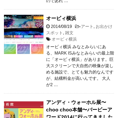
のであれ …
オービィ横浜
2014/08/19
-
アート
,
お出かけ
スポット
,
雑文
オービィ横浜
オービィ横浜 みなとみらいにあ
る、MARK ISみなとみらいの最上階
に「オービィ横浜」があります。巨
大スクリーンで大自然の映像が楽し
める施設で、とても魅力的なんです
が、結構料金が高いんです。 大人
が2 …
アンディ・ウォーホル展〜
choo choo本舗〜バービーア
ワード2014に行ってきました