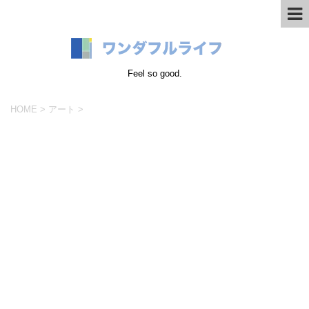
Feel so good.
HOME
>
アート
>