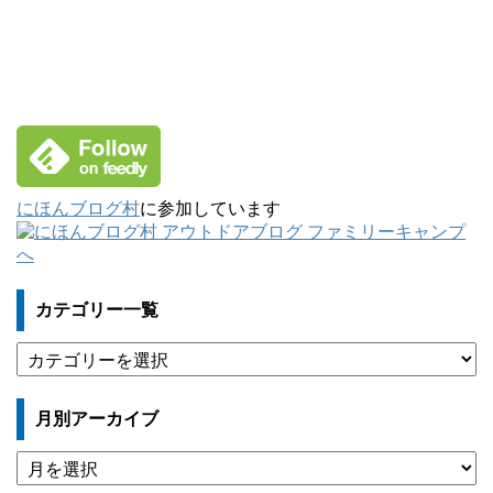
にほんブログ村
に参加しています
カテゴリー一覧
カ
テ
ゴ
月別アーカイブ
リ
ー
月
一
別
覧