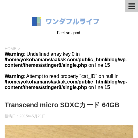
Feel so good.
HOME
>
Warning
: Undefined array key 0 in
/home/yokohamans/aaksk.com/public_html/blog/wp-
content/themes/stinger8/single.php
on line
15
Warning
: Attempt to read property "cat_ID" on null in
/home/yokohamans/aaksk.com/public_html/blog/wp-
content/themes/stinger8/single.php
on line
15
Transcend micro SDXCカード 64GB
投稿日：
2015年5月21日