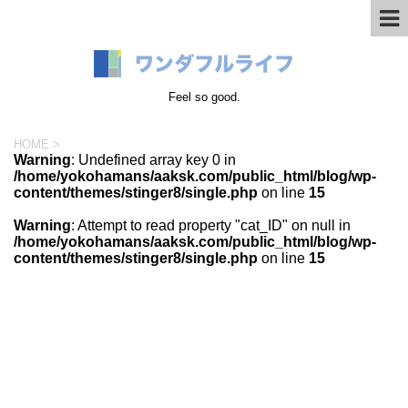
Feel so good.
HOME
>
Warning
: Undefined array key 0 in
/home/yokohamans/aaksk.com/public_html/blog/wp-
content/themes/stinger8/single.php
on line
15
Warning
: Attempt to read property "cat_ID" on null in
/home/yokohamans/aaksk.com/public_html/blog/wp-
content/themes/stinger8/single.php
on line
15