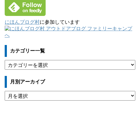
にほんブログ村
に参加しています
カテゴリー一覧
カ
テ
ゴ
月別アーカイブ
リ
ー
月
一
別
覧
ア
ー
カ
イ
ブ