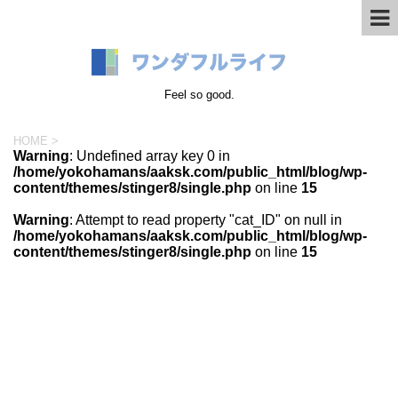
Feel so good.
HOME
>
Warning
: Undefined array key 0 in
/home/yokohamans/aaksk.com/public_html/blog/wp-
content/themes/stinger8/single.php
on line
15
Warning
: Attempt to read property "cat_ID" on null in
/home/yokohamans/aaksk.com/public_html/blog/wp-
content/themes/stinger8/single.php
on line
15