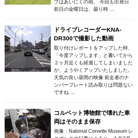
プはあいにくの雨。 今回も出発日
前日の金曜日は、曇り時 …
ドライブレコーダーKNA-
DR300で撮影した動画
取り付けレポートをアップした時、
「今度アップします」と書いてから
２ヶ月近くも経過してしまいました
が、ようやくアップいたしました。
天気の良い昼間の映像 前走者のナ
ンバープレート読み取りは問題ない
ですね …
コルベット博物館で壊れた車
両はそのまま保存
画像：National Corvette Museum レ