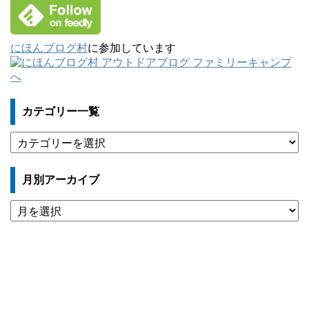
にほんブログ村
に参加しています
カテゴリー一覧
カ
テ
ゴ
月別アーカイブ
リ
ー
月
一
別
覧
ア
ー
カ
イ
ブ