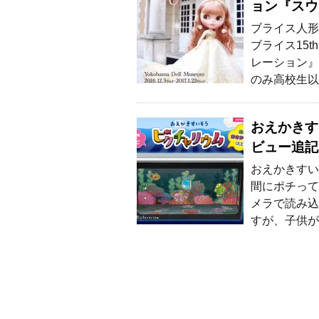
ョン『スウ
ブライス人形
ブライス15
レーション』
のみ高校生以
おえかきす
ビュー追記
おえかきすい
間にポチって
メラで読み込
すが、子供が