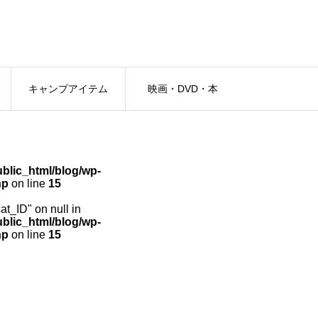
キャンプアイテム
映画・DVD・本
lic_html/blog/wp-
hp
on line
15
cat_ID" on null in
lic_html/blog/wp-
hp
on line
15