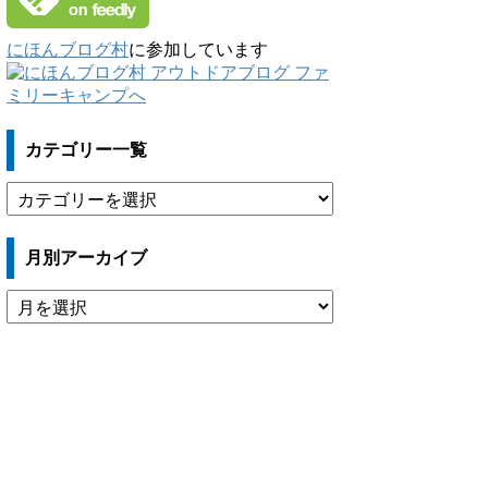
にほんブログ村
に参加しています
カテゴリー一覧
カ
テ
ゴ
月別アーカイブ
リ
ー
月
一
別
覧
ア
ー
カ
イ
ブ