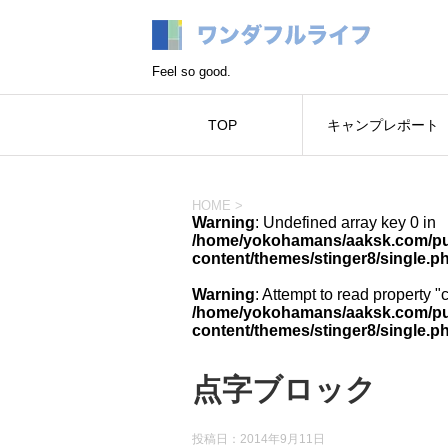
Feel so good.
TOP
キャンプレポート
HOME
>
Warning
: Undefined array key 0 in
/home/yokohamans/aaksk.com/pub
content/themes/stinger8/single.p
Warning
: Attempt to read property "
/home/yokohamans/aaksk.com/pub
content/themes/stinger8/single.p
点字ブロック
投稿日：
2014年9月11日