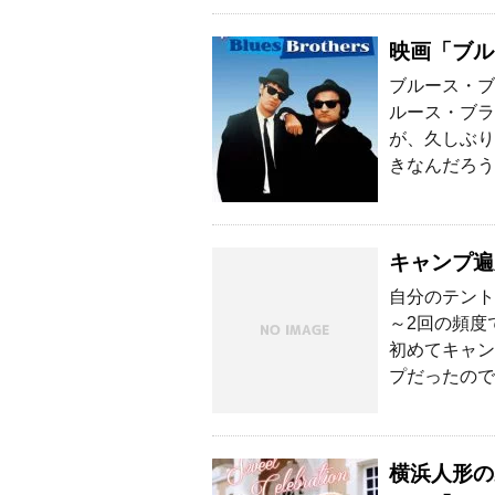
映画「ブル
ブルース・ブ
ルース・ブラ
が、久しぶり
きなんだろう
キャンプ遍
自分のテント
～2回の頻度
初めてキャン
プだったので
横浜人形の