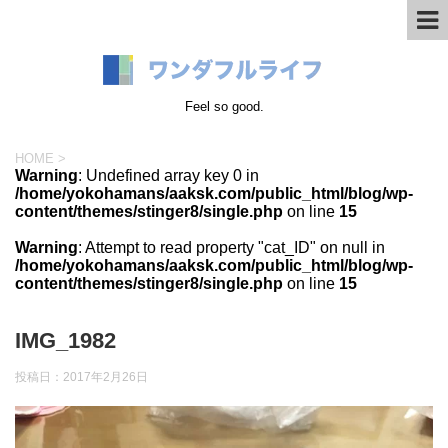
Feel so good.
HOME
>
Warning
: Undefined array key 0 in
/home/yokohamans/aaksk.com/public_html/blog/wp-
content/themes/stinger8/single.php
on line
15
Warning
: Attempt to read property "cat_ID" on null in
/home/yokohamans/aaksk.com/public_html/blog/wp-
content/themes/stinger8/single.php
on line
15
IMG_1982
投稿日：
2017年2月26日