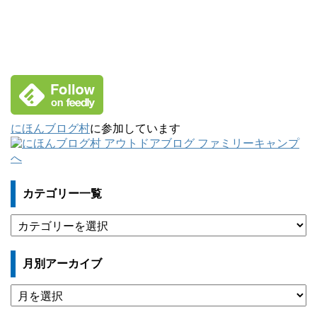
にほんブログ村
に参加しています
カテゴリー一覧
カ
テ
ゴ
月別アーカイブ
リ
ー
月
一
別
覧