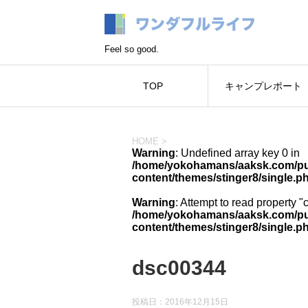
Feel so good.
TOP
キャンプレポート
HOME
>
Warning
: Undefined array key 0 in
/home/yokohamans/aaksk.com/pub
content/themes/stinger8/single.p
Warning
: Attempt to read property "
/home/yokohamans/aaksk.com/pub
content/themes/stinger8/single.p
dsc00344
投稿日：
2016年12月15日