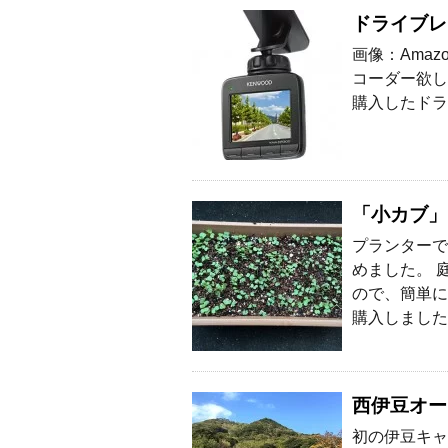
ドライブレ
画像：Ama
コーダー欲し
購入したドラ
「小カブ」
プランターで
めました。 
ので、簡単に
購入しました
西伊豆オー
初の伊豆キャ