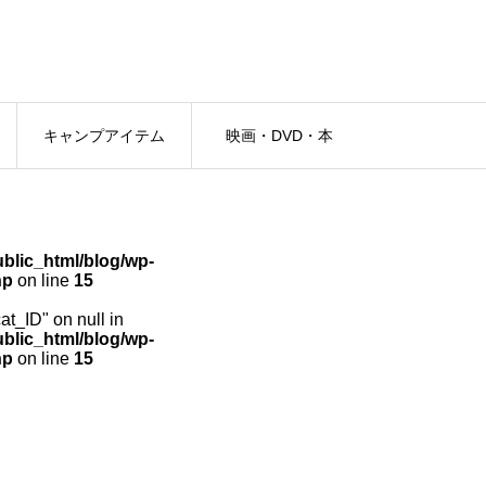
キャンプアイテム
映画・DVD・本
lic_html/blog/wp-
hp
on line
15
cat_ID" on null in
lic_html/blog/wp-
hp
on line
15