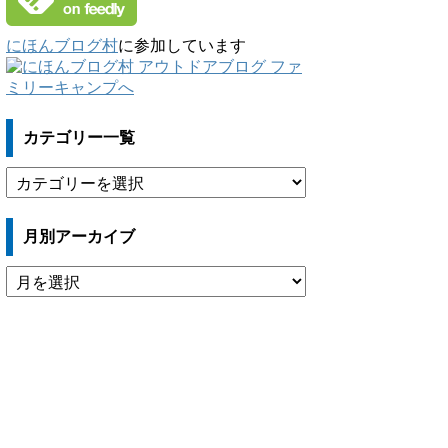
にほんブログ村
に参加しています
カテゴリー一覧
カ
テ
ゴ
月別アーカイブ
リ
ー
月
一
別
覧
ア
ー
カ
イ
ブ