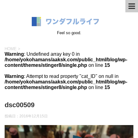
Feel so good.
HOME
>
Warning
: Undefined array key 0 in
/home/yokohamans/aaksk.com/public_html/blog/wp-
content/themes/stinger8/single.php
on line
15
Warning
: Attempt to read property "cat_ID" on null in
/home/yokohamans/aaksk.com/public_html/blog/wp-
content/themes/stinger8/single.php
on line
15
dsc00509
投稿日：
2016年12月15日