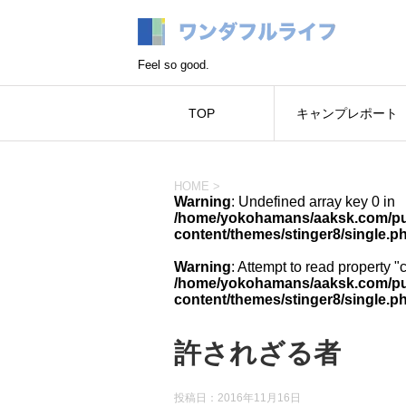
Feel so good.
TOP
キャンプレポート
HOME
>
Warning
: Undefined array key 0 in
/home/yokohamans/aaksk.com/pub
content/themes/stinger8/single.p
Warning
: Attempt to read property "
/home/yokohamans/aaksk.com/pub
content/themes/stinger8/single.p
許されざる者
投稿日：
2016年11月16日