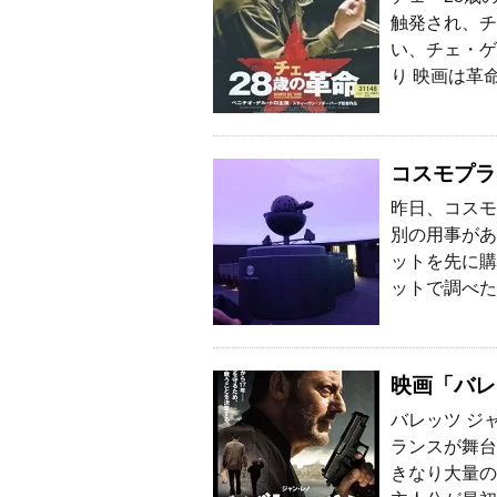
触発され、チ
い、チェ・ゲ
り 映画は革
コスモプラ
昨日、コスモ
別の用事があ
ットを先に購
ットで調べた
映画「バレ
バレッツ ジ
ランスが舞台
きなり大量の