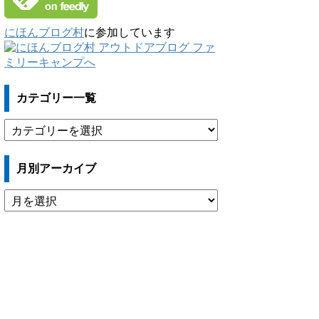
にほんブログ村
に参加しています
カテゴリー一覧
カ
テ
ゴ
月別アーカイブ
リ
ー
月
一
別
覧
ア
ー
カ
イ
ブ