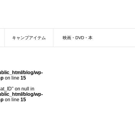
キャンプアイテム
映画・DVD・本
lic_html/blog/wp-
hp
on line
15
cat_ID" on null in
lic_html/blog/wp-
hp
on line
15