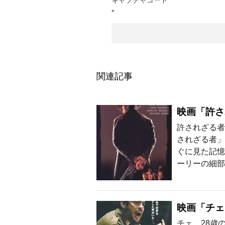
キャプチャコード
*
関連記事
映画「許さ
許されざる者
されざる者」
ぐに見た記憶
ーリーの細部
映画「チェ
チェ 28歳