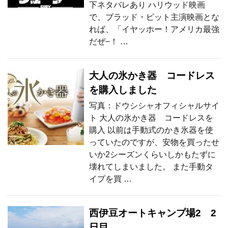
下ネタバレあり ハリウッド映画
で、ブラッド・ピット主演映画とな
れば、「イヤッホー！アメリカ最強
だぜ−！ …
大人の氷かき器 コードレス
を購入しました
写真：ドウシシャオフィシャルサイ
ト 大人の氷かき器 コードレスを
購入 以前は手動式のかき氷器を使
っていたのですが、安物を買ったせ
いか2シーズンくらいしかもたずに
壊れてしまいました。 また手動タ
イプを買 …
西伊豆オートキャンプ場2 2
日目