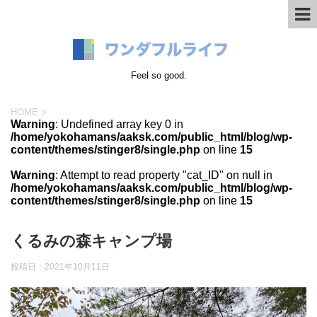
Feel so good.
HOME
>
Warning
: Undefined array key 0 in
/home/yokohamans/aaksk.com/public_html/blog/wp-
content/themes/stinger8/single.php
on line
15
Warning
: Attempt to read property "cat_ID" on null in
/home/yokohamans/aaksk.com/public_html/blog/wp-
content/themes/stinger8/single.php
on line
15
くるみの森キャンプ場
投稿日：
2021年10月11日