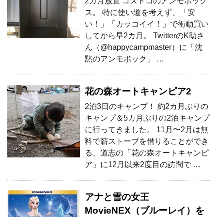
2カ月放置 コストコのアンモボック
ス。 特に使い道を考えず、「安
い！」「カッコイイ！」で衝動買い
してから早2カ月。 TwitterのK助さ
ん（@happycampmaster）に「沈
黙のアンモボック」 …
花の森オートキャンピア2
2泊3日のキャンプ！ 約2カ月ぶりの
キャンプ＆5カ月ぶりの2泊キャンプ
に行ってきました。 11月〜2月は無
料で薪ストーブを借りることができ
る、道志の「花の森オートキャンピ
ア」に12月以来2度目の訪問で …
アナと雪の女王
MovieNEX（ブルーレイ）を