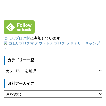
にほんブログ村
に参加しています
カテゴリー一覧
カ
テ
ゴ
月別アーカイブ
リ
ー
月
一
別
覧
ア