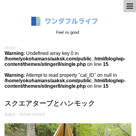
Feel so good.
HOME
>
Warning
: Undefined array key 0 in
/home/yokohamans/aaksk.com/public_html/blog/wp-
content/themes/stinger8/single.php
on line
15
Warning
: Attempt to read property "cat_ID" on null in
/home/yokohamans/aaksk.com/public_html/blog/wp-
content/themes/stinger8/single.php
on line
15
スクエアタープとハンモック
投稿日：
2020年10月6日