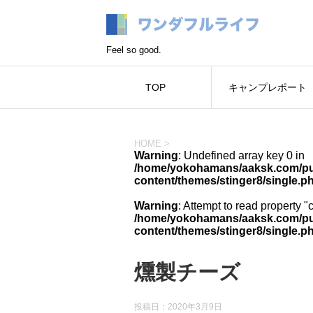
Feel so good.
TOP
キャンプレポート
HOME
>
Warning
: Undefined array key 0 in
/home/yokohamans/aaksk.com/pub
content/themes/stinger8/single.p
Warning
: Attempt to read property "
/home/yokohamans/aaksk.com/pub
content/themes/stinger8/single.p
燻製チーズ
投稿日：
2020年3月9日