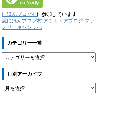
にほんブログ村
に参加しています
カテゴリー一覧
カ
テ
ゴ
月別アーカイブ
リ
ー
月
一
別
覧
ア
ー
カ
イ
ブ