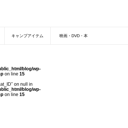
キャンプアイテム
映画・DVD・本
lic_html/blog/wp-
hp
on line
15
cat_ID" on null in
lic_html/blog/wp-
hp
on line
15