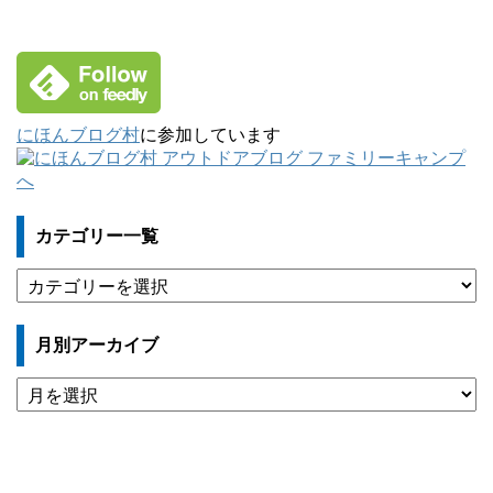
にほんブログ村
に参加しています
カテゴリー一覧
カ
テ
ゴ
月別アーカイブ
リ
ー
月
一
別
覧
ア
ー
カ