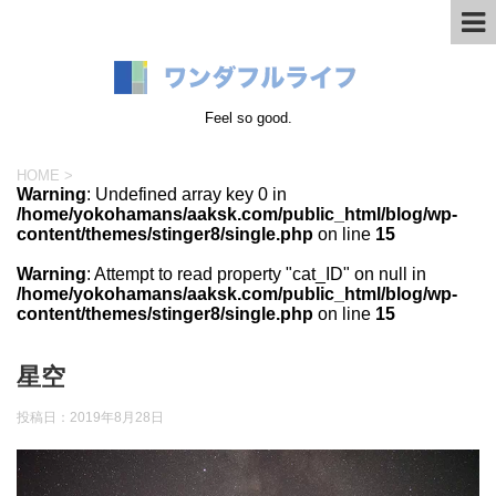
Feel so good.
HOME
>
Warning
: Undefined array key 0 in
/home/yokohamans/aaksk.com/public_html/blog/wp-
content/themes/stinger8/single.php
on line
15
Warning
: Attempt to read property "cat_ID" on null in
/home/yokohamans/aaksk.com/public_html/blog/wp-
content/themes/stinger8/single.php
on line
15
星空
投稿日：
2019年8月28日