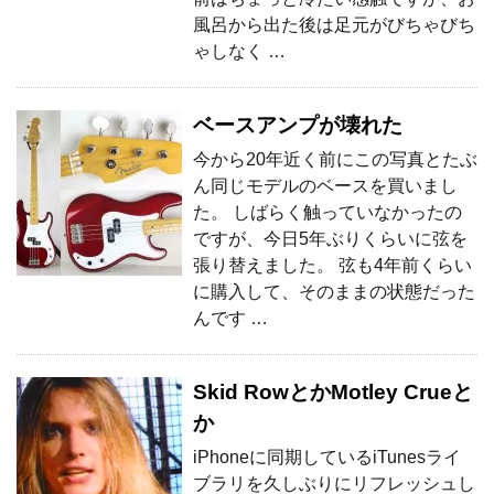
風呂から出た後は足元がびちゃびち
ゃしなく …
ベースアンプが壊れた
今から20年近く前にこの写真とたぶ
ん同じモデルのベースを買いまし
た。 しばらく触っていなかったの
ですが、今日5年ぶりくらいに弦を
張り替えました。 弦も4年前くらい
に購入して、そのままの状態だった
んです …
Skid RowとかMotley Crueと
か
iPhoneに同期しているiTunesライ
ブラリを久しぶりにリフレッシュし