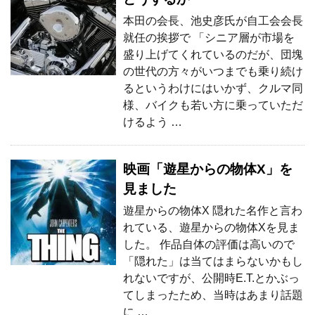
本田の会長、池史彦氏が自工会会長
就任の挨拶で 「シニア層が市場を
盛り上げてくれているのだが、団塊
の世代の方々がいつまでも乗り続け
るというわけにはいかず、クルマ同
様、バイクも若い方に乗っていただ
けるよう …
映画「遊星からの物体X」を
見ました
遊星からの物体X 隠れた名作と言わ
れている、遊星からの物体Xを見ま
した。 作品自体の評価は高いので
「隠れた」は当てはまらないかもし
れないですが、公開時E.T.とかぶっ
てしまったため、当時はあまり話題
に …