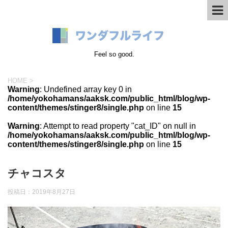
Feel so good.
HOME
>
Warning
: Undefined array key 0 in
/home/yokohamans/aaksk.com/public_html/blog/wp-
content/themes/stinger8/single.php
on line
15
Warning
: Attempt to read property "cat_ID" on null in
/home/yokohamans/aaksk.com/public_html/blog/wp-
content/themes/stinger8/single.php
on line
15
チャコスタ
投稿日：
2019年8月27日