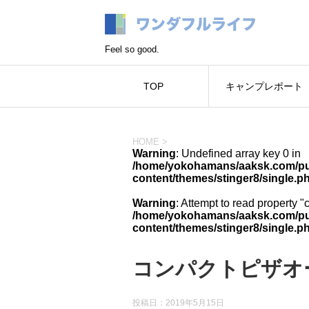
Feel so good.
TOP
キャンプレポート
HOME
>
Warning
: Undefined array key 0 in
/home/yokohamans/aaksk.com/pub
content/themes/stinger8/single.p
Warning
: Attempt to read property "
/home/yokohamans/aaksk.com/pub
content/themes/stinger8/single.p
コンパクトピザオ
投稿日：
2019年5月15日