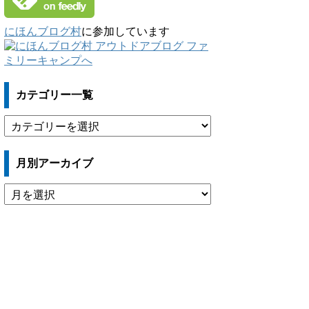
にほんブログ村
に参加しています
カテゴリー一覧
カ
テ
ゴ
月別アーカイブ
リ
ー
月
一
別
覧
ア
ー
カ
イ
ブ