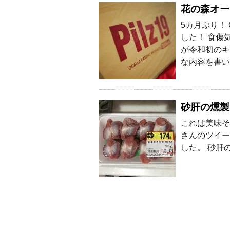
花の森オー
5カ月ぶり！
した！ 食傷
が令和初のキ
な内容を書い
砂肝の燻製
これは美味そ
さんのツイー
した。 砂肝の燻