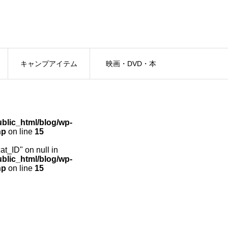
キャンプアイテム
映画・DVD・本
lic_html/blog/wp-
hp
on line
15
cat_ID" on null in
lic_html/blog/wp-
hp
on line
15