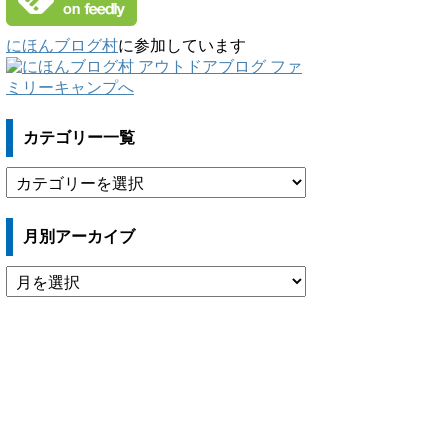
にほんブログ村
に参加しています
カテゴリー一覧
カ
テ
ゴ
月別アーカイブ
リ
ー
月
一
別
覧
ア
ー
カ
イ
ブ