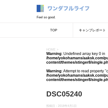
Feel so good.
TOP
キャンプレポート
HOME
>
Warning
: Undefined array key 0 in
/home/yokohamans/aaksk.com/pub
content/themes/stinger8/single.p
Warning
: Attempt to read property "
/home/yokohamans/aaksk.com/pub
content/themes/stinger8/single.p
DSC05240
投稿日：
2018年4月1日