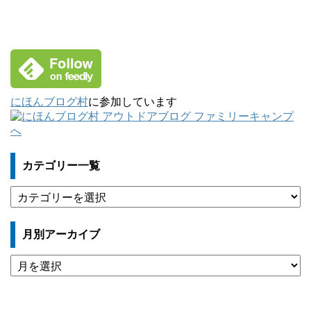
にほんブログ村
に参加しています
カテゴリー一覧
カ
テ
ゴ
月別アーカイブ
リ
ー
月
一
別
覧
ア
ー