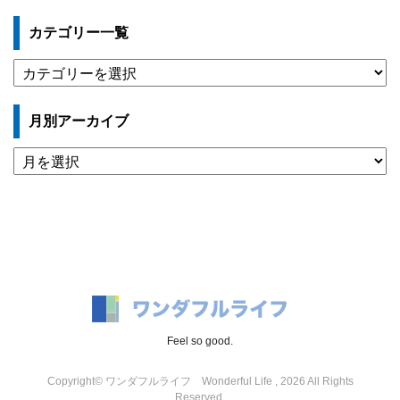
カテゴリー一覧
カ
テ
ゴ
月別アーカイブ
リ
ー
月
一
別
覧
ア
ー
カ
イ
ブ
Feel so good.
Copyright© ワンダフルライフ Wonderful Life , 2026 All Rights
Reserved.