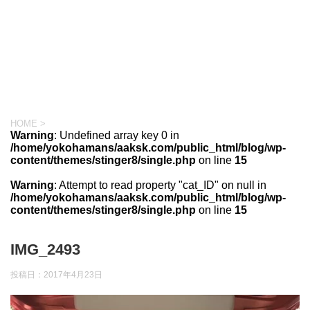
HOME
>
Warning
: Undefined array key 0 in
/home/yokohamans/aaksk.com/public_html/blog/wp-
content/themes/stinger8/single.php
on line
15
Warning
: Attempt to read property "cat_ID" on null in
/home/yokohamans/aaksk.com/public_html/blog/wp-
content/themes/stinger8/single.php
on line
15
IMG_2493
投稿日：
2017年4月23日