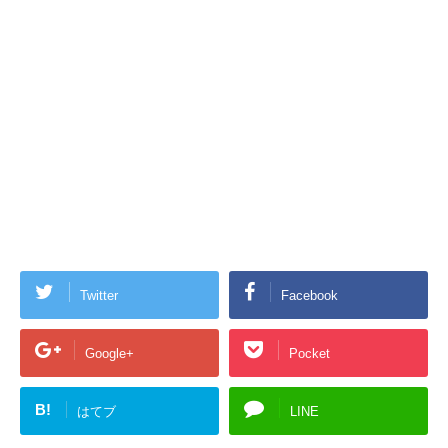
Twitter
Facebook
Google+
Pocket
B!
はてブ
LINE