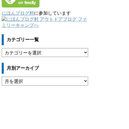
にほんブログ村
に参加しています
カテゴリー一覧
カ
テ
ゴ
月別アーカイブ
リ
ー
月
一
別
覧
ア
ー
カ
イ
ブ