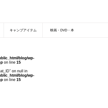
キャンプアイテム
映画・DVD・本
lic_html/blog/wp-
hp
on line
15
cat_ID" on null in
lic_html/blog/wp-
hp
on line
15