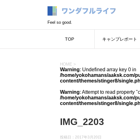
Feel so good.
TOP
キャンプレポート
HOME
>
Warning
: Undefined array key 0 in
/home/yokohamans/aaksk.com/pub
content/themes/stinger8/single.p
Warning
: Attempt to read property "
/home/yokohamans/aaksk.com/pub
content/themes/stinger8/single.p
IMG_2203
投稿日：
2017年3月20日