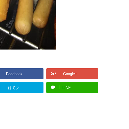
Facebook
Google+
!
はてブ
LINE