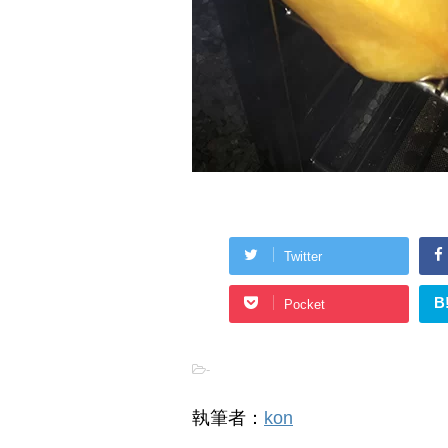
Twitter
B
Pocket
-
執筆者：
kon