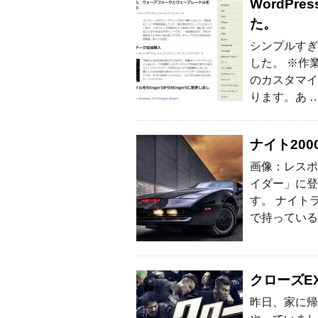
WordP
た。
シンプルすぎ
した。 ※作
のカスタマイ
ります。あ 
ナイト20
画像：レスポ
イダー」に登
す。 ナイト
で持っている
クローズEX
昨日、家に帰