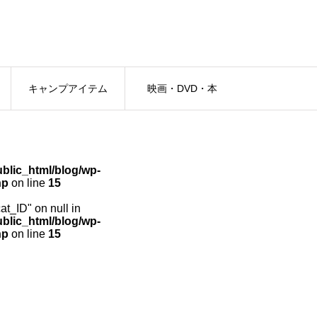
キャンプアイテム
映画・DVD・本
lic_html/blog/wp-
hp
on line
15
cat_ID" on null in
lic_html/blog/wp-
hp
on line
15