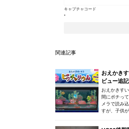
キャプチャコード
*
関連記事
おえかきす
ビュー追記
おえかきすい
間にポチって
メラで読み込
すが、子供が