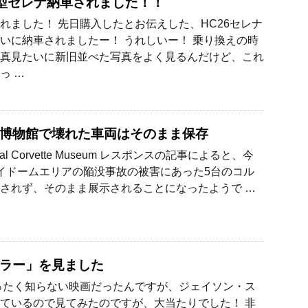
期型セレナ納車されました！！
れました！ 先日購入したとお伝えした、HC26セレナ
いに納車されましたー！ うれしいー！ 乗り換えの時
真見たいに新旧並べた写真をよく見るんだけど、これ
っ …
博物館で壊れた車両はそのまま保存
nal Corvette Museum レスポンスの記事によると、今
イドームエリアの陥没事故の被害にあった5台のコル
されず、そのまま展示されることになったようで …
ラー」を見ました
ったく知らない映画だったんですが、ジェイソン・ス
ているので見てみたのですが、大当たりでした！ 非