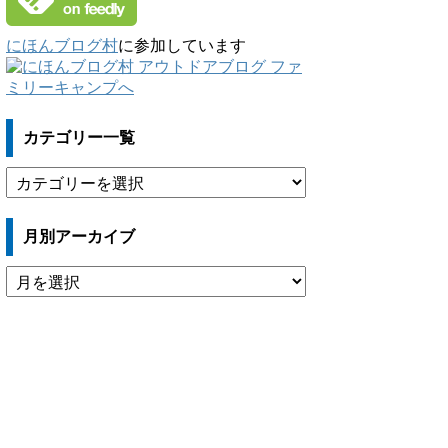
にほんブログ村
に参加しています
カテゴリー一覧
カ
テ
ゴ
月別アーカイブ
リ
ー
月
一
別
覧
ア
ー
カ
イ
ブ