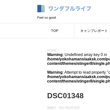
Feel so good.
TOP
キャンプレポート
HOME
>
Warning
: Undefined array key 0 in
/home/yokohamans/aaksk.com/pub
content/themes/stinger8/single.p
Warning
: Attempt to read property "
/home/yokohamans/aaksk.com/pub
content/themes/stinger8/single.p
DSC01348
投稿日：
2017年3月20日