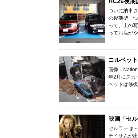
HC26後
ついに納車さ
の後期型、つ
って、上の写
ってお店がや
コルベット
画像：Natio
年2月にスカ
ベットは修復
映画「セル
セルラー ま
テイサムが出