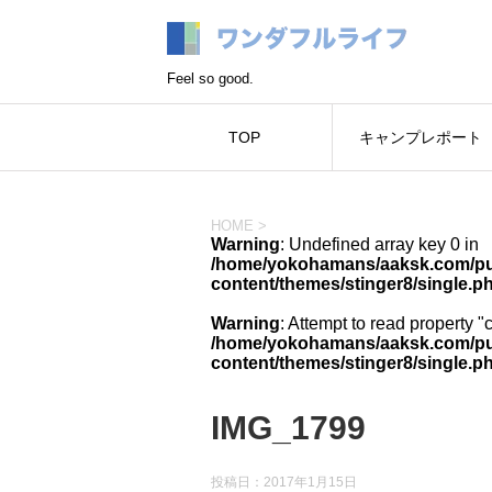
Feel so good.
TOP
キャンプレポート
HOME
>
Warning
: Undefined array key 0 in
/home/yokohamans/aaksk.com/pub
content/themes/stinger8/single.p
Warning
: Attempt to read property "
/home/yokohamans/aaksk.com/pub
content/themes/stinger8/single.p
IMG_1799
投稿日：
2017年1月15日