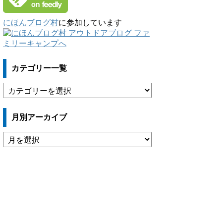
にほんブログ村
に参加しています
カテゴリー一覧
カ
テ
ゴ
月別アーカイブ
リ
ー
月
一
別
覧
ア
ー
カ
イ
ブ