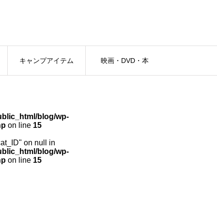
キャンプアイテム
映画・DVD・本
lic_html/blog/wp-
hp
on line
15
cat_ID" on null in
lic_html/blog/wp-
hp
on line
15