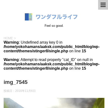
Feel so good.
HOME
>
Warning
: Undefined array key 0 in
/home/yokohamans/aaksk.com/public_html/blog/wp-
content/themes/stinger8/single.php
on line
15
Warning
: Attempt to read property "cat_ID" on null in
/home/yokohamans/aaksk.com/public_html/blog/wp-
content/themes/stinger8/single.php
on line
15
img_7545
投稿日：
2016年11月6日