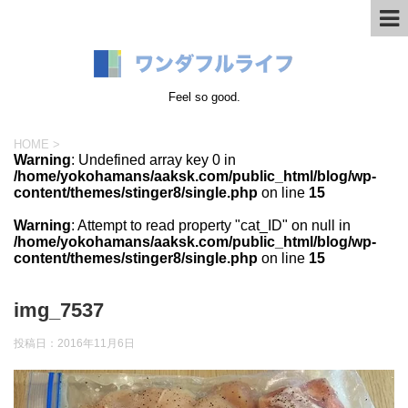
Feel so good.
HOME
>
Warning
: Undefined array key 0 in
/home/yokohamans/aaksk.com/public_html/blog/wp-
content/themes/stinger8/single.php
on line
15
Warning
: Attempt to read property "cat_ID" on null in
/home/yokohamans/aaksk.com/public_html/blog/wp-
content/themes/stinger8/single.php
on line
15
img_7537
投稿日：
2016年11月6日