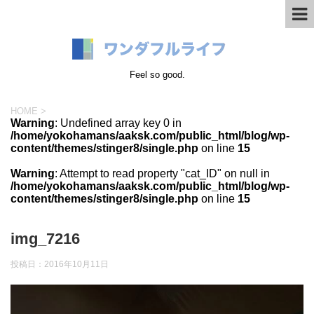
Feel so good.
HOME
>
Warning
: Undefined array key 0 in
/home/yokohamans/aaksk.com/public_html/blog/wp-
content/themes/stinger8/single.php
on line
15
Warning
: Attempt to read property "cat_ID" on null in
/home/yokohamans/aaksk.com/public_html/blog/wp-
content/themes/stinger8/single.php
on line
15
img_7216
投稿日：
2016年10月11日