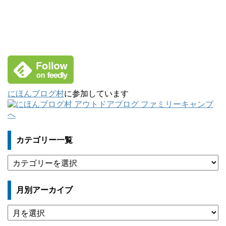
にほんブログ村
に参加しています
カテゴリー一覧
カ
テ
ゴ
月別アーカイブ
リ
ー
月
一
別
覧