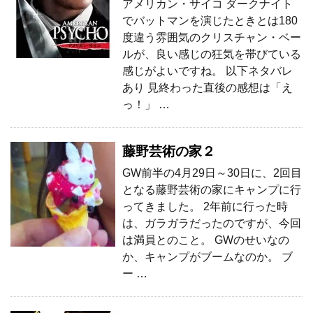
アメリカン・サイコ ダークナイト
でバットマンを演じたときとは180
度違う雰囲気のクリスチャン・ベー
ルが、良い感じの狂気を帯びている
感じがよいですね。 以下ネタバレ
あり 見終わった直後の感想は「え
っ！」 …
藤野芸術の家２
GW前半の4月29日～30日に、2回目
となる藤野芸術の家にキャンプに行
ってきました。 2年前に行った時
は、ガラガラだったのですが、今回
は満員とのこと。 GWのせいなの
か、キャンプがブームなのか。 ブ
ー …